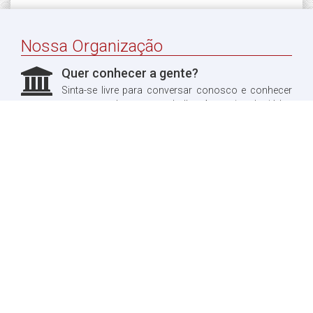
Nossa Organização
Quer conhecer a gente?
Sinta-se livre para conversar conosco e conhecer
um pouco do nosso trabalho. Aproveitando, já leu
sobre a nossa história?
Quero ler!
Fale conosco
Dúvidas?
Entre em contato conosco, teremos o maior prazer
em te responder.
Quero entrar em contato!