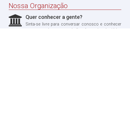
Nossa Organização
Quer conhecer a gente?
Sinta-se livre para conversar conosco e conhecer
um pouco do nosso trabalho. Aproveitando, já leu
sobre a nossa história?
Quero ler!
Fale conosco
Dúvidas?
Entre em contato conosco, teremos o maior prazer
em te responder.
Quero entrar em contato!
X-Combat
Notícias
Desenvolvido por Guilherme Alves