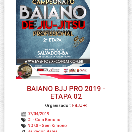
BAIANO BJJ PRO 2019 -
ETAPA 02
Organizador:
FBJJ
07/04/2019
GI - Com Kimono
NO GI - Sem Kimono
Salvador, Bahia