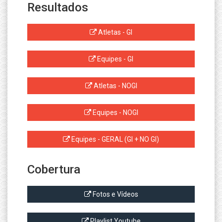
Resultados
Atletas - GI
Equipes - GI
Atletas - NOGI
Equipes - NOGI
Equipes - GERAL (GI + NO GI)
Cobertura
Fotos e Vídeos
Playlist Youtube