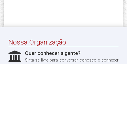
Nossa Organização
Quer conhecer a gente?
Sinta-se livre para conversar conosco e conhecer
um pouco do nosso trabalho. Aproveitando, já leu
sobre a nossa história?
Quero ler!
Fale conosco
Dúvidas?
Entre em contato conosco, teremos o maior prazer
em te responder.
Quero entrar em contato!