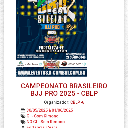
CAMPEONATO BRASILEIRO
BJJ PRO 2025 - CBLP
Organizador:
CBLP
30/05/2025 à 01/06/2025
GI - Com Kimono
NO GI - Sem Kimono
Fortaleza, Ceará