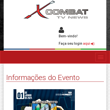
Bem-vindo!
Faça seu login
aqui
Toggl
navig
Informações do Evento