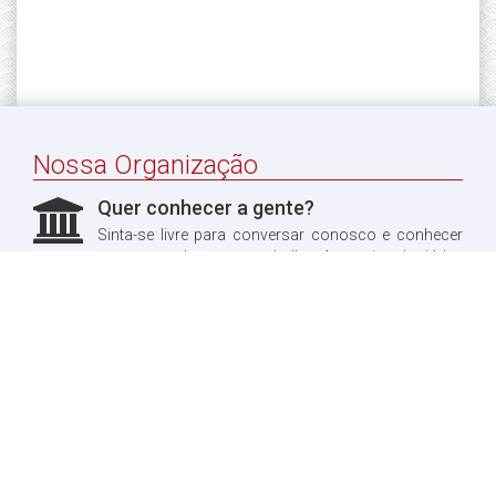
Nossa Organização
Quer conhecer a gente?
Sinta-se livre para conversar conosco e conhecer
um pouco do nosso trabalho. Aproveitando, já leu
sobre a nossa história?
Quero ler!
Fale conosco
Dúvidas?
Entre em contato conosco, teremos o maior prazer
em te responder.
Quero entrar em contato!