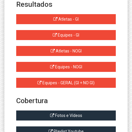
Resultados
Atletas - GI
Equipes - GI
Atletas - NOGI
Equipes - NOGI
Equipes - GERAL (GI + NO GI)
Cobertura
Fotos e Vídeos
Playlist Youtube