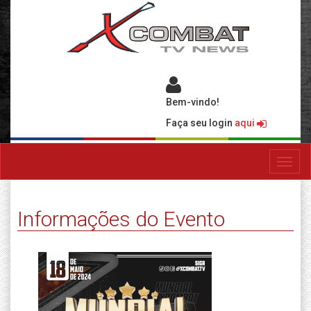
Bem-vindo!
Faça seu login
aqui
Toggl
navig
Informações do Evento