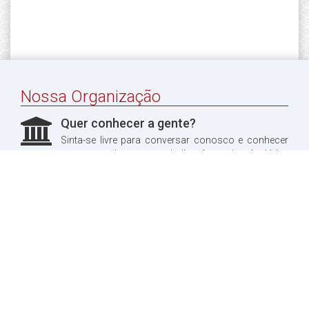
Nossa Organização
Quer conhecer a gente?
Sinta-se livre para conversar conosco e conhecer
um pouco do nosso trabalho. Aproveitando, já leu
sobre a nossa história?
Quero ler!
Fale conosco
Dúvidas?
Entre em contato conosco, teremos o maior prazer
em te responder.
Quero entrar em contato!