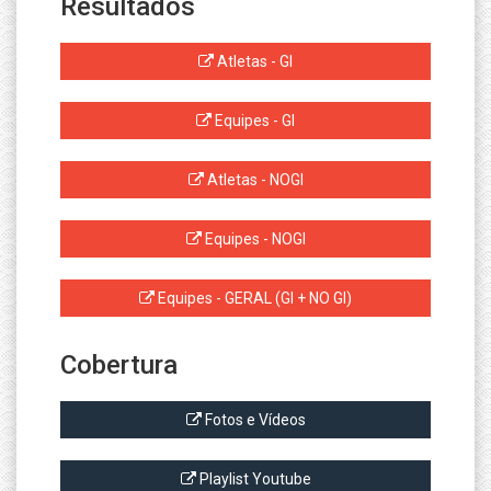
Resultados
Atletas - GI
Equipes - GI
Atletas - NOGI
Equipes - NOGI
Equipes - GERAL (GI + NO GI)
Cobertura
Fotos e Vídeos
Playlist Youtube