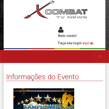
Bem-vindo!
Faça seu login
aqui
Toggl
navig
Informações do Evento