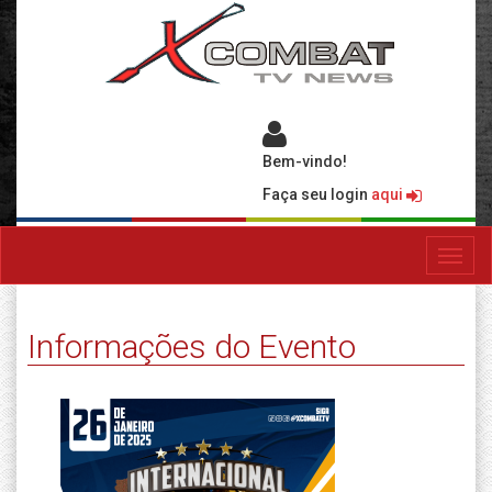
Bem-vindo!
Faça seu login
aqui
Toggl
navig
Informações do Evento