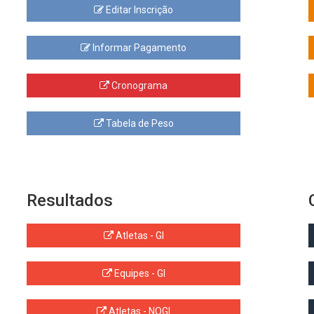
Editar Inscrição
Informar Pagamento
Cronograma
Tabela de Peso
Resultados
Atletas - GI
Equipes - GI
Atletas - NOGI