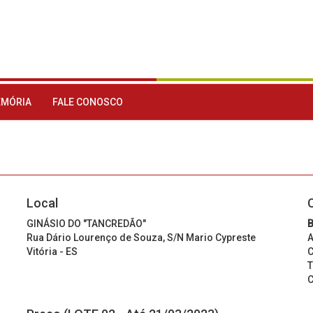
MÓRIA
FALE CONOSCO
Local
GINÁSIO DO "TANCREDÃO"
B
Rua Dário Lourenço de Souza, S/N Mario Cypreste
A
Vitória - ES
C
T
C