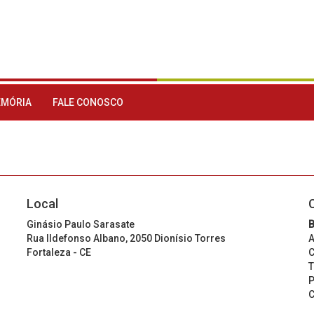
MÓRIA
FALE CONOSCO
Local
Ginásio Paulo Sarasate
B
Rua Ildefonso Albano, 2050 Dionísio Torres
A
Fortaleza - CE
C
T
P
C