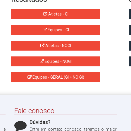
Atletas - GI
Equipes - GI
Atletas - NOGI
Equipes - NOGI
Equipes - GERAL (GI + NO GI)
Fale conosco
Dúvidas?
o e
Entre em contato conosco, teremos o maior