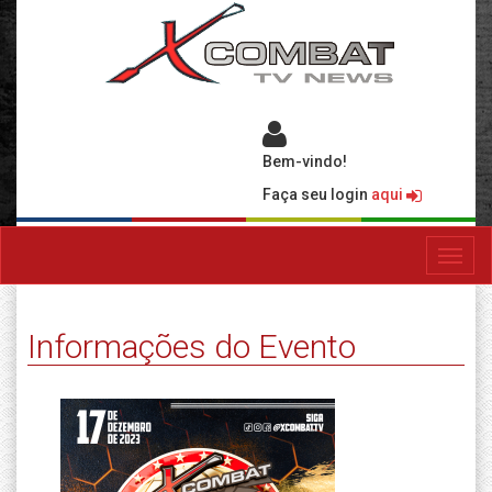
Bem-vindo!
Faça seu login
aqui
Toggl
navig
Informações do Evento