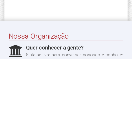
Nossa Organização
Quer conhecer a gente?
Sinta-se livre para conversar conosco e conhecer
um pouco do nosso trabalho. Aproveitando, já leu
sobre a nossa história?
Quero ler!
Fale conosco
Dúvidas?
Entre em contato conosco, teremos o maior prazer
em te responder.
Quero entrar em contato!