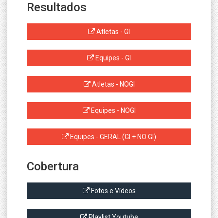
Resultados
Atletas - GI
Equipes - GI
Atletas - NOGI
Equipes - NOGI
Equipes - GERAL (GI + NO GI)
Cobertura
Fotos e Vídeos
Playlist Youtube