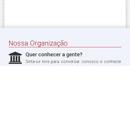
Nossa Organização
Quer conhecer a gente?
Sinta-se livre para conversar conosco e conhecer
um pouco do nosso trabalho. Aproveitando, já leu
sobre a nossa história?
Quero ler!
Fale conosco
Dúvidas?
Entre em contato conosco, teremos o maior prazer
em te responder.
Quero entrar em contato!