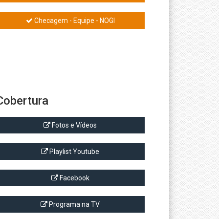
Checagem - Equipe - NOGI
Cobertura
Fotos e Vídeos
Playlist Youtube
Facebook
Programa na TV