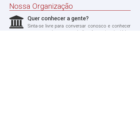
Nossa Organização
Quer conhecer a gente?
Sinta-se livre para conversar conosco e conhecer
um pouco do nosso trabalho. Aproveitando, já leu
sobre a nossa história?
Quero ler!
Fale conosco
Dúvidas?
Entre em contato conosco, teremos o maior prazer
em te responder.
Quero entrar em contato!
X-Combat
Notícias
Desenvolvido por Guilherme Alves