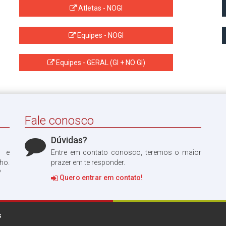
Atletas - NOGI
Equipes - NOGI
Equipes - GERAL (GI + NO GI)
Fale conosco
Dúvidas?
o e
Entre em contato conosco, teremos o maior
ho.
prazer em te responder.
?
Quero entrar em contato!
s