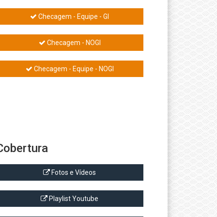
Checagem - Equipe - GI
Checagem - NOGI
Checagem - Equipe - NOGI
Cobertura
Fotos e Vídeos
Playlist Youtube