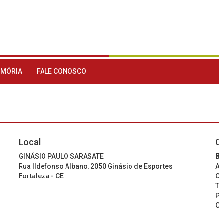
MÓRIA
FALE CONOSCO
Local
GINÁSIO PAULO SARASATE
B
Rua Ildefonso Albano, 2050 Ginásio de Esportes
A
Fortaleza - CE
C
T
P
C