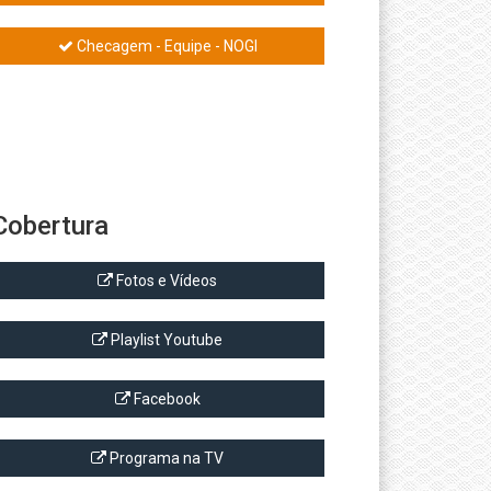
Checagem - Equipe - NOGI
Cobertura
Fotos e Vídeos
Playlist Youtube
Facebook
Programa na TV