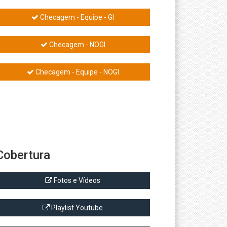
Checagem - Equipe - GI
Checagem - NOGI
Checagem - Equipe - NOGI
Cobertura
Fotos e Vídeos
Playlist Youtube