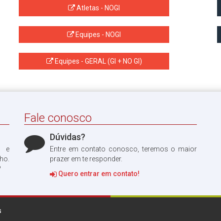
Atletas - NOGI
Equipes - NOGI
Equipes - GERAL (GI + NO GI)
Fale conosco
Dúvidas?
o e
Entre em contato conosco, teremos o maior
ho.
prazer em te responder.
?
Quero entrar em contato!
s