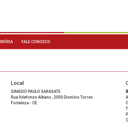
MÓRIA
FALE CONOSCO
Local
GINÁSIO PAULO SARASATE
B
Rua Ildefonso Albano , 2050 Dionísio Torres
A
Fortaleza - CE
C
T
P
C