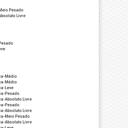
Meio Pesado
bsoluto Livre
-Pesado
eve
ca-Médio
ca-Médio
ca-Leve
nca-Pesado
a-Absoluto Livre
nca-Pesado
a-Absoluto Livre
ca-Meio Pesado
a-Absoluto Livre
ca-Leve