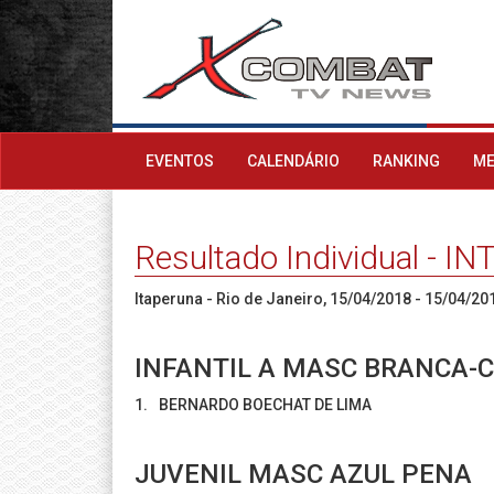
EVENTOS
CALENDÁRIO
RANKING
ME
Resultado Individual -
Itaperuna - Rio de Janeiro, 15/04/2018 - 15/04/20
INFANTIL A MASC BRANCA-
1.
BERNARDO BOECHAT DE LIMA
JUVENIL MASC AZUL PENA