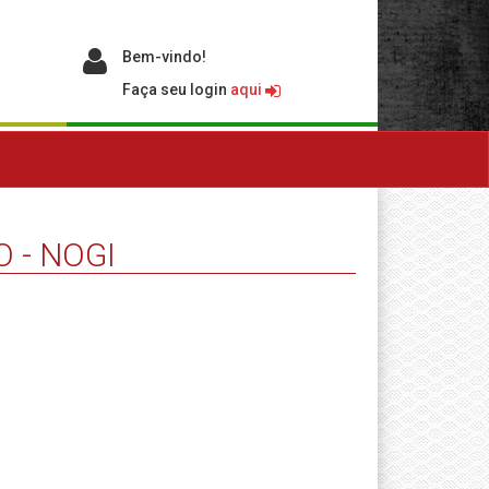
Bem-vindo!
Faça seu login
aqui
O - NOGI