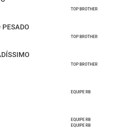
TOP BROTHER
O PESADO
TOP BROTHER
ADÍSSIMO
TOP BROTHER
EQUIPE RB
EQUIPE RB
EQUIPE RB