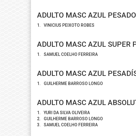
ADULTO MASC AZUL PESADO
1.
VINICIUS PEIXOTO ROBES
ADULTO MASC AZUL SUPER 
1.
SAMUEL COELHO FERREIRA
ADULTO MASC AZUL PESADÍ
1.
GUILHERME BARROSO LONGO
ADULTO MASC AZUL ABSOLU
1.
YURI DA SILVA OLIVEIRA
2.
GUILHERME BARROSO LONGO
3.
SAMUEL COELHO FERREIRA