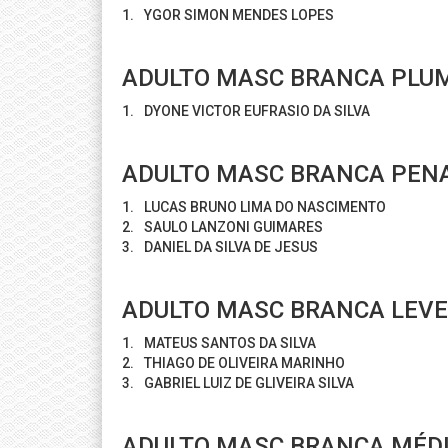
1.
YGOR SIMON MENDES LOPES
ADULTO MASC BRANCA PLU
1.
DYONE VICTOR EUFRASIO DA SILVA
ADULTO MASC BRANCA PEN
1.
LUCAS BRUNO LIMA DO NASCIMENTO
2.
SAULO LANZONI GUIMARES
3.
DANIEL DA SILVA DE JESUS
ADULTO MASC BRANCA LEVE
1.
MATEUS SANTOS DA SILVA
2.
THIAGO DE OLIVEIRA MARINHO
3.
GABRIEL LUIZ DE GLIVEIRA SILVA
ADULTO MASC BRANCA MÉD