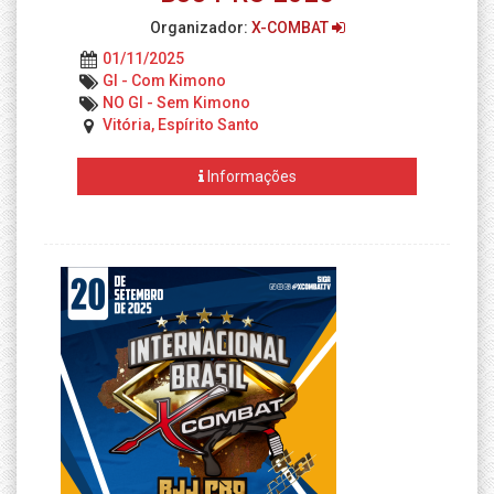
Organizador:
X-COMBAT
01/11/2025
GI - Com Kimono
NO GI - Sem Kimono
Vitória, Espírito Santo
Informações