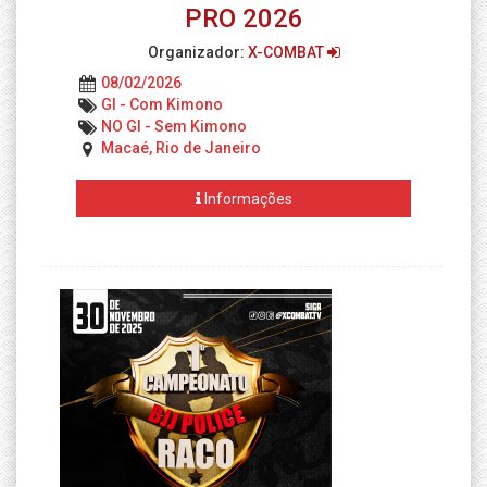
PRO 2026
Organizador:
X-COMBAT
08/02/2026
GI - Com Kimono
NO GI - Sem Kimono
Macaé, Rio de Janeiro
Informações