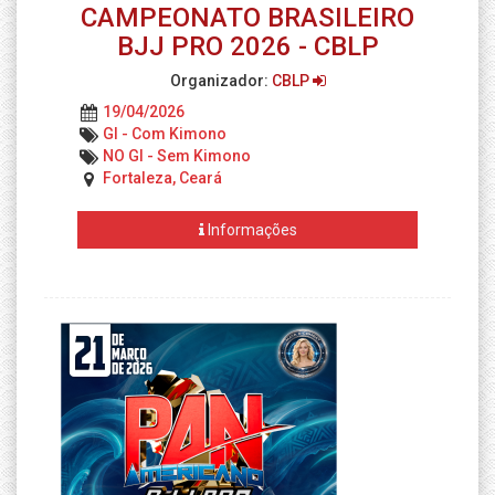
CAMPEONATO BRASILEIRO
BJJ PRO 2026 - CBLP
Organizador:
CBLP
19/04/2026
GI - Com Kimono
NO GI - Sem Kimono
Fortaleza, Ceará
Informações