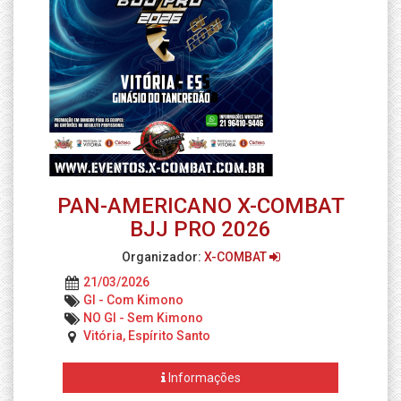
PAN-AMERICANO X-COMBAT
BJJ PRO 2026
Organizador:
X-COMBAT
21/03/2026
GI - Com Kimono
NO GI - Sem Kimono
Vitória, Espírito Santo
Informações