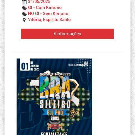
31/05/2025
GI - Com Kimono
NO GI - Sem Kimono
Vitória, Espírito Santo
Informações