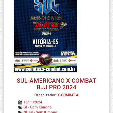
SUL-AMERICANO X-COMBAT
BJJ PRO 2024
Organizador:
X-COMBAT
16/11/2024
GI - Com Kimono
NO GI - Sem Kimono