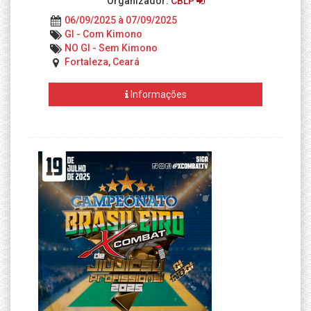
Organizador:
CBLP
06/09/2025 à 07/09/2025
GI - Com Kimono
NO GI - Sem Kimono
Fortaleza, Ceará
Informações