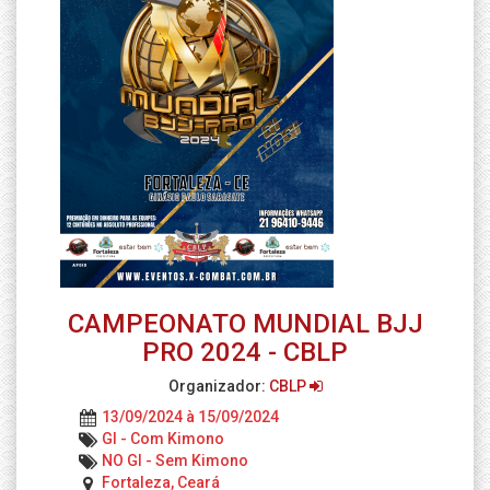
CAMPEONATO MUNDIAL BJJ
PRO 2024 - CBLP
Organizador:
CBLP
13/09/2024 à 15/09/2024
GI - Com Kimono
NO GI - Sem Kimono
Fortaleza, Ceará